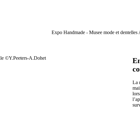
Expo Handmade - Musee mode et dentelles
En
co
La 
mai
lor
l’a
sur