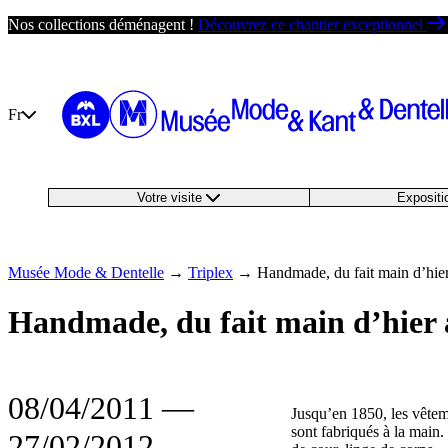
Passer
Nos collections déménagent !
Découvrez ce chantier exceptionnel
au
contenu
Fr
Votre visite
Exposit
Musée Mode & Dentelle
→
Triplex
→
Handmade, du fait main d’hier
Handmade, du fait main d’hier 
08/04/2011
―
Jusqu’en 1850, les vête
sont fabriqués à la main
27/02/2012