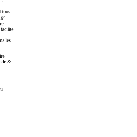
 :
t tous
e
19
re
facilite
ns les
ire
ode &
au
.