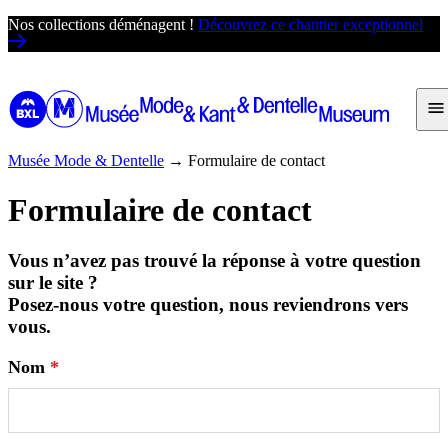
Passer
Nos collections déménagent !
Découvrez ce chantier exceptionnel
au
contenu
Musée Mode & Dentelle
→
Formulaire de contact
Formulaire de contact
Vous n’avez pas trouvé la réponse à votre question
sur le site ?
Posez-nous votre question, nous reviendrons vers
vous.
Nom
*