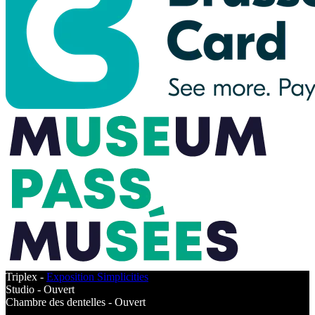
Triplex -
Exposition Simplicities
Studio -
Ouvert
Chambre des dentelles -
Ouvert