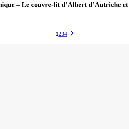
ique – Le couvre-lit d’Albert d’Autriche et
1
2
3
4