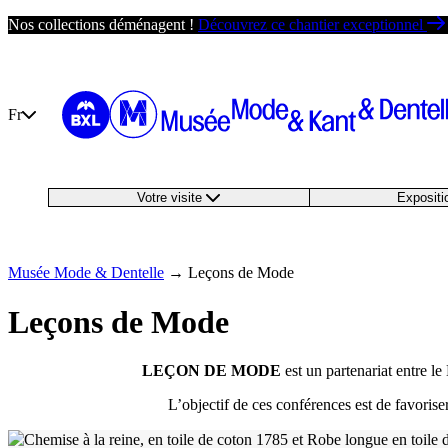
Passer
Nos collections déménagent !
Découvrez ce chantier exceptionnel
au
contenu
Fr
Votre visite
Exposit
Musée Mode & Dentelle
→
Leçons de Mode
Leçons de Mode
LEÇON DE MODE
est un partenariat entre 
L’objectif de ces conférences est de favoris