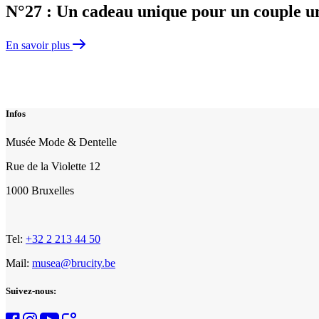
N°27 : Un cadeau unique pour un couple un
En savoir plus
Pagination
des
Infos
Leçon
de
Musée Mode & Dentelle
Mode
Rue de la Violette 12
1000 Bruxelles
Tel:
+32 2 213 44 50
Mail:
musea@brucity.be
Suivez-nous: