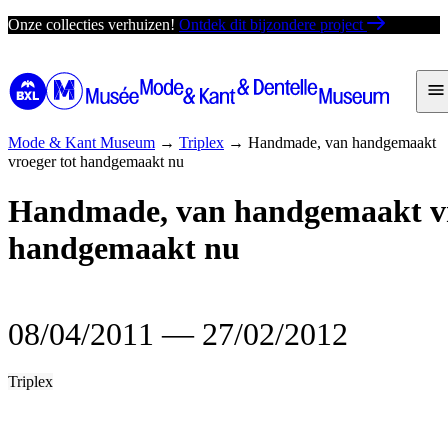
Ga
Onze collecties verhuizen!
Ontdek dit bijzondere project
direct
naar
de
inhoud
Mode & Kant Museum
→
Triplex
→
Handmade, van handgemaakt
vroeger tot handgemaakt nu
Handmade, van handgemaakt vr
handgemaakt nu
08/04/2011
―
27/02/2012
Triplex