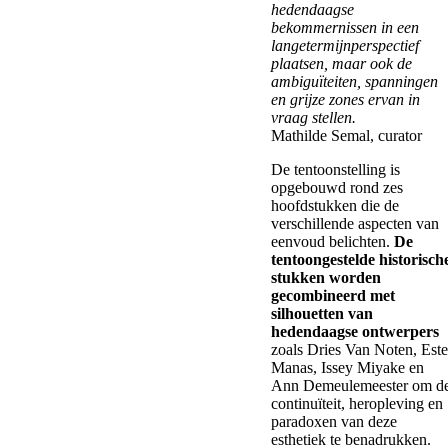
hedendaagse
bekommernissen in een
langetermijnperspectief
plaatsen, maar ook de
ambiguïteiten, spanningen
en grijze zones ervan in
vraag stellen.
Mathilde Semal, curator
De tentoonstelling is
opgebouwd rond zes
hoofdstukken die de
verschillende aspecten van
eenvoud belichten.
De
tentoongestelde historisch
stukken worden
gecombineerd met
silhouetten van
hedendaagse ontwerpers
zoals Dries Van Noten, Este
Manas, Issey Miyake en
Ann Demeulemeester om d
continuïteit, heropleving en
paradoxen van deze
esthetiek te benadrukken.