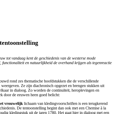
tentoonstelling
euw tot vandaag kent de geschiedenis van de westerse mode
unctionaliteit en natuurlijkheid de overhand krijgen als tegenreactie
bouwd rond zes thematische hoofdstukken die de verschillende
weergeven. Ze zijn diachronisch opgezet en brengen stukken uit
elkaar in dialoog. Zo worden de continuïteit, heroplevingen en
ek door de eeuwen heen goed belicht:
het vrouwelijk
lichaam van kledingvoorschriften is een terugkerend
hiedenis. De tentoonstelling begint dan ook met een Chemise à la
udig kledingstuk uit de jaren 1780. Het gaat hier in dialoog met een