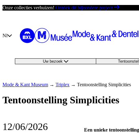
Ga
Onze collecties verhuizen!
Ontdek dit bijzondere project
direct
naar
de
inhoud
Nl
Uw bezoek
Tentoonste
Mode & Kant Museum
→
Triplex
→
Tentoonstelling Simplicities
Tentoonstelling Simplicities
12/06/2026
Een unieke tentoonstellin
―