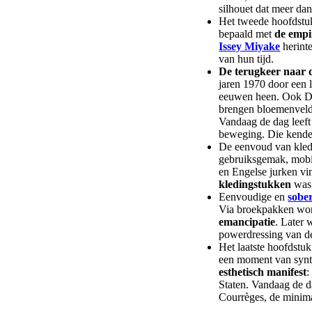
silhouet dat meer da
Het tweede hoofdstuk
bepaald met
de empi
Issey Miyake
herint
van hun tijd.
De terugkeer naar 
jaren 1970 door een 
eeuwen heen. Ook Dri
brengen bloemenveld
Vandaag de dag leeft 
beweging. Die kende 
De eenvoud van kledi
gebruiksgemak, mobil
en Engelse jurken vi
kledingstukken
was 
Eenvoudige en
sober
Via broekpakken wo
emancipatie
. Later 
powerdressing van d
Het laatste hoofdstuk
een moment van syn
esthetisch manifest
:
Staten. Vandaag de da
Courrèges, de minimal