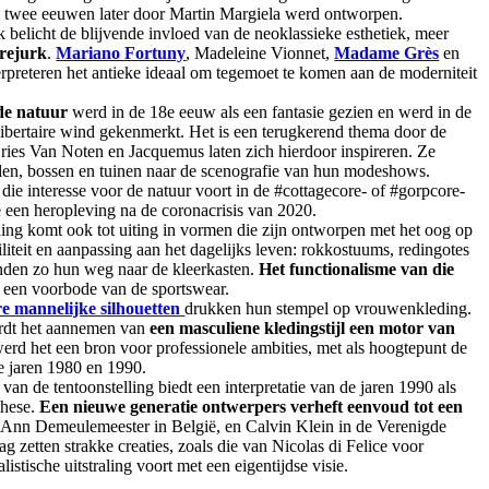
n twee eeuwen later door Martin Margiela werd ontworpen.
 belicht de blijvende invloed van de neoklassieke esthetiek, meer
rejurk
.
Mariano Fortuny
, Madeleine Vionnet,
Madame Grès
en
erpreteren het antieke ideaal om tegemoet te komen aan de moderniteit
de natuur
werd in de 18e eeuw als een fantasie gezien en werd in de
libertaire wind gekenmerkt. Het is een terugkerend thema door de
es Van Noten en Jacquemus laten zich hierdoor inspireren. Ze
en, bossen en tuinen naar de scenografie van hun modeshows.
die interesse voor de natuur voort in de #cottagecore- of #gorpcore-
een heropleving na de coronacrisis van 2020.
ng komt ook tot uiting in vormen die zijn ontworpen met het oog op
iteit en aanpassing aan het dagelijks leven: rokkostuums, redingotes
nden zo hun weg naar de kleerkasten.
Het functionalisme van die
een voorbode van de sportswear.
e mannelijke silhouetten
drukken hun stempel op vrouwenkleding.
rdt het aannemen van
een masculiene kledingstijl een motor van
werd het een bron voor professionele ambities, met als hoogtepunt de
e jaren 1980 en 1990.
 van de tentoonstelling biedt een interpretatie van de jaren 1990 als
these.
Een nieuwe generatie ontwerpers verheft eenvoud tot een
Ann Demeulemeester in België, en Calvin Klein in de Verenigde
g zetten strakke creaties, zoals die van Nicolas di Felice voor
istische uitstraling voort met een eigentijdse visie.