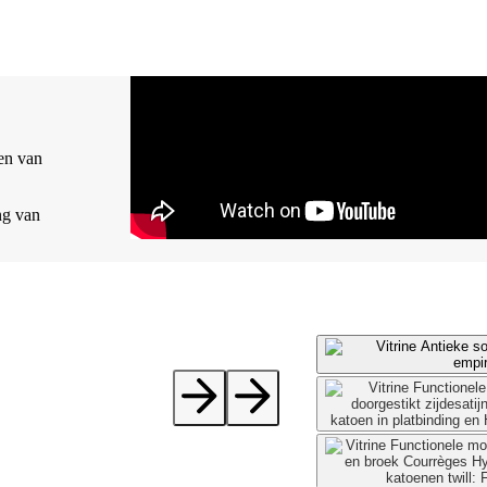
nen van
ng van