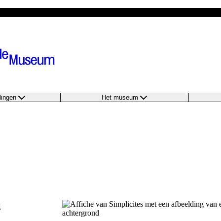
llingen
Het museum
g