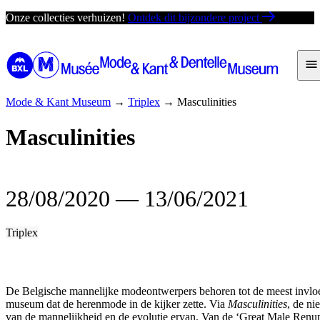
Ga
Onze collecties verhuizen!
Ontdek dit bijzondere project
direct
naar
de
inhoud
Mode & Kant Museum
→
Triplex
→
Masculinities
Masculinities
28/08/2020
―
13/06/2021
Triplex
De Belgische mannelijke modeontwerpers behoren tot de meest invloe
museum dat de herenmode in de kijker zette. Via
Masculinities
, de ni
van de mannelijkheid en de evolutie ervan. Van de ‘Great Male Renunc