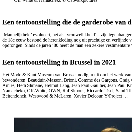
Off White & Namacheko © Catwalkpictures
Een tentoonstelling die de garderobe van 
‘Mannelijkheid’ evolueert, net als ‘vrouwelijkheid’ – zijn tegenhang
de 18e eeuw bestond de herenkleding nog uit prachtige en verfijnde v
opdrongen. Sinds de jaren ‘80 heeft de man een zekere vestimentaire 
Een tentoonstelling in Brussel in 2021
Het Mode & Kant Museum van Brussel nodigt u uit om het werk van
bewonderen: Beauduin-Masson, Brioni, Comme des Garçons, Craig G
Amies, Hedi Slimane, Helmut Lang, Jean Paul Gaultier, Jean-Paul K
Namacheko, Off-White, OWN, Raf Simons, Riccardo Tisci, Sami Till
Beirendonck, Westwood & McLaren, Xavier Delcour, Y/Project …