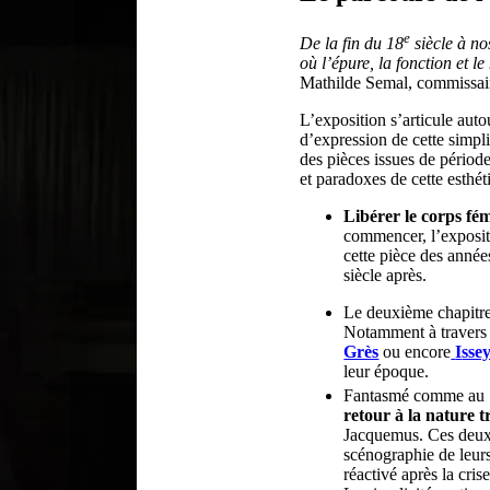
e
De la fin du 18
siècle à no
où l’épure, la fonction et 
Mathilde Semal, commissai
L’exposition s’articule auto
d’expression de cette simpl
des pièces issues de périod
et paradoxes de cette esthéti
Libérer le corps fé
commencer, l’exposit
cette pièce des anné
siècle après.
Le deuxième chapitre 
Notamment à traver
Grès
ou encore
I
sse
leur époque.
Fantasmé comme au
retour à la nature t
Jacquemus. Ces deux c
scénographie de leur
réactivé après la cris