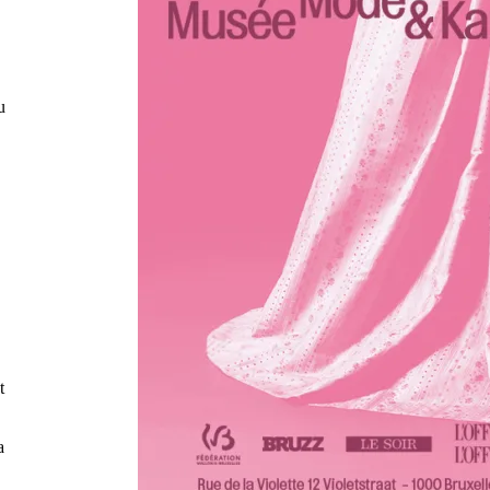
u
t
a