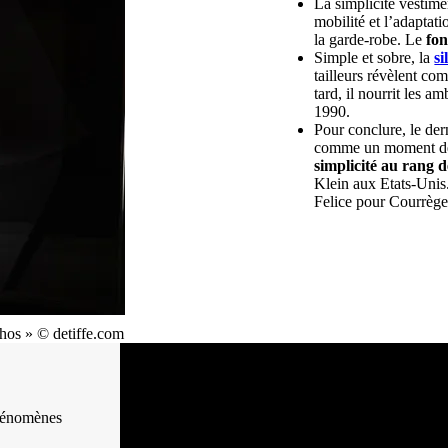
La simplicité vestime
mobilité et l’adaptati
la garde-robe. Le
fon
Simple et sobre, la
si
tailleurs révèlent c
tard, il nourrit les 
1990.
Pour conclure, le der
comme un moment de s
simplicité au rang d
Klein aux Etats-Unis
Felice pour Courrège
phos » © detiffe.com
 phénomènes