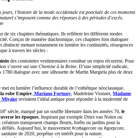
s jours, l’histoire de la mode occidentale est ponctuée de ces moments
le naturel s’imposent comme des réponses à des périodes d’excès.
re
ur de six chapitres thématiques. Ils reflétent les différents modes
icité. Conçus de manière diachronique, ces chapitres font dialoguer
es distincte mettant notamment en lumière les continuités, résurgences
que à travers les siècles :
minin
des contraintes vestimentaires constitue un enjeu récurrent. Pour
ion s’ouvre sur une
Chemise à la Reine
. D’une simplicité radicale,
es 1780 dialogue avec une silhouette de Martin Margiela plus de deux
met en lumière l’influence durable de l’esthétique néoclassique.
s
la robe Empire
.
Mariano Fortuny
, Madeleine Vionnet,
Madame
y
Miyake
revisitent l’idéal antique pour répondre à la modernité de
e
 18
siècle, marqué par un souffle libertaire dans les années 70,
le
raverse les époques
. Inspirant par exemple Dries van Noten ou
réateurs transposent champs fleuris, forêts ou jardins pour la
s défilés. Aujourd’hui, le mouvement #cottagecore ou #gorpcore,
e sanitaire de 2020, perpétue cet intérêt pour la nature.