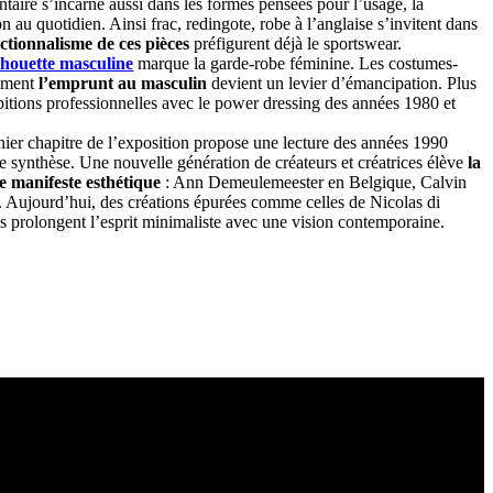
ntaire s’incarne aussi dans les formes pensées pour l’usage, la
on au quotidien. Ainsi frac, redingote, robe à l’anglaise s’invitent dans
ctionnalisme de ces pièces
préfigurent déjà le sportswear.
lhouette masculine
marque la garde-robe féminine. Les costumes-
omment
l’emprunt au masculin
devient un levier d’émancipation. Plus
ambitions professionnelles avec le power dressing des années 1980 et
nier chapitre de l’exposition propose une lecture des années 1990
ynthèse. Une nouvelle génération de créateurs et créatrices élève
la
e manifeste esthétique
: Ann Demeulemeester en Belgique, Calvin
. Aujourd’hui, des créations épurées comme celles de Nicolas di
s prolongent l’esprit minimaliste avec une vision contemporaine.