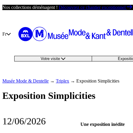
Passer
Nos collections déménagent !
Découvrez ce chantier exceptionnel
au
contenu
Fr
Votre visite
Exposit
Musée Mode & Dentelle
→
Triplex
→
Exposition Simplicities
Exposition Simplicities
12/06/2026
Une exposition inédite
―