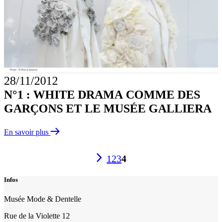
28/11/2012
N°1 : WHITE DRAMA COMME DES
GARÇONS ET LE MUSÉE GALLIERA
En savoir plus
Pagination
1
2
3
4
des
Infos
Leçon
de
Musée Mode & Dentelle
Mode
Rue de la Violette 12