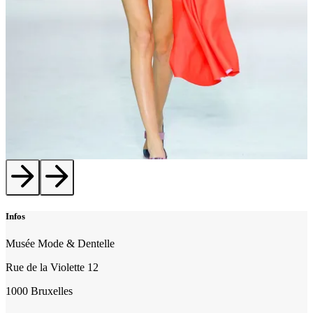
Leçon de Mode 2_Dior by Raf
Infos
Musée Mode & Dentelle
Rue de la Violette 12
1000 Bruxelles