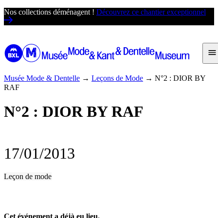
Passer
Nos collections déménagent !
Découvrez ce chantier exceptionnel
au
contenu
Musée Mode & Dentelle
→
Leçons de Mode
→
N°2 : DIOR BY
RAF
N°2 : DIOR BY RAF
17/01/2013
Leçon de mode
Cet événement a déjà eu lieu.