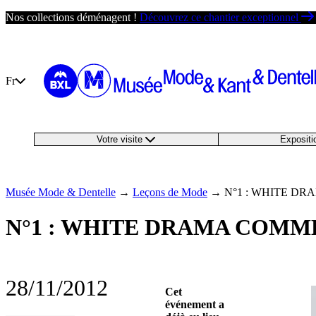
Passer
Nos collections déménagent !
Découvrez ce chantier exceptionnel
au
contenu
Fr
Votre visite
Exposit
Musée Mode & Dentelle
→
Leçons de Mode
→
N°1 : WHITE D
N°1 : WHITE DRAMA COMM
28/11/2012
Cet
événement a