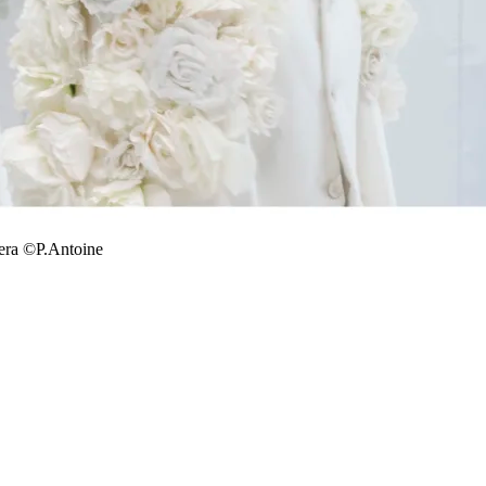
era ©P.Antoine