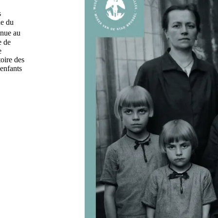
s
ne du
enue au
e de
e
toire des
 enfants