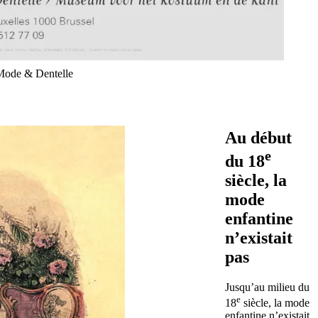
Mode & Dentelle
Au début
e
du 18
siècle, la
mode
enfantine
n’existait
pas
Jusqu’au milieu du
e
18
siècle, la mode
enfantine n’existait