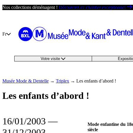
Passer
Nos collections déménagent !
Découvrez ce chantier exceptionnel
au
contenu
Fr
Votre visite
Exposit
Musée Mode & Dentelle
→
Triplex
→
Les enfants d’abord !
Les enfants d’abord !
16/01/2003
―
Mode enfantine du 18e
31/12/2003
siècle