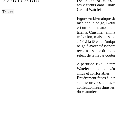
Dentelle de Bruxelles a
ses visiteurs dans l’uni
Gerald Watelet.
Triplex
Figure emblématique d
médiatique belge, Gera
est un homme aux multi
talents. Cuisinier, anim
télévision, mais aussi cou
a été à la tête de l’uni
belge à avoir été honoré
reconnaissance du mond
select de la haute coutu
À partir de 1989, la f
Watelet s’habille de vê
chics et confortables.
Entièrement faites à la 
sur mesure, les tenues s
confectionnées dans les 
du couturier.