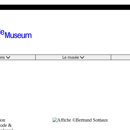
ions
Le musée
ion
Mode &