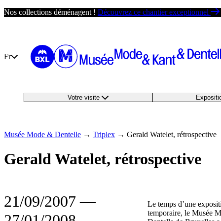
Passer
Nos collections déménagent !
Découvrez ce chantier exceptionnel
au
contenu
Fr
Votre visite
Exposit
Musée Mode & Dentelle
→
Triplex
→
Gerald Watelet, rétrospective
Gerald Watelet, rétrospective
21/09/2007
―
Le temps d’une exposit
temporaire, le Musée 
27/01/2008