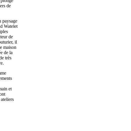
 plongé
vers de
u paysage
ld Watelet
ples
ateur de
turier, il
que maison
e de la
e très
re.
emme
tements
main et
ont
ateliers