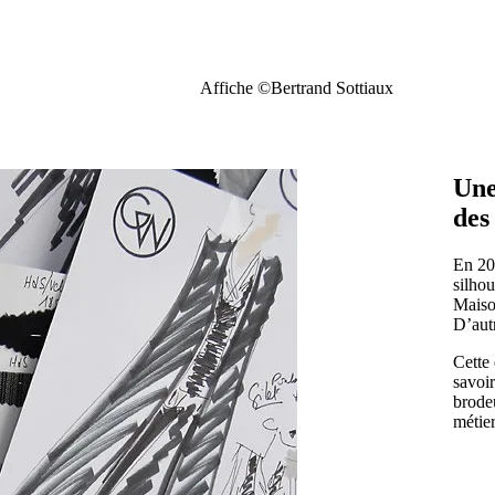
Affiche ©Bertrand Sottiaux
Une
des
En 200
silhou
Maison
D’autr
Cette 
savoir
brodeu
métier