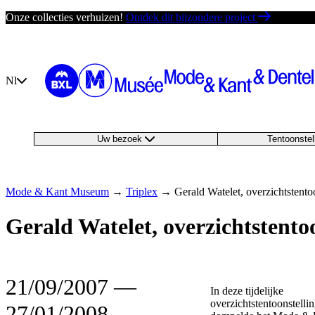
Ga
Onze collecties verhuizen!
Ontdek dit bijzondere project
direct
naar
de
inhoud
Nl
Uw bezoek
Tentoonste
Mode & Kant Museum
→
Triplex
→
Gerald Watelet, overzichtstento
Gerald Watelet, overzichtstento
21/09/2007
―
In deze tijdelijke
overzichtstentoonstelli
27/01/2008