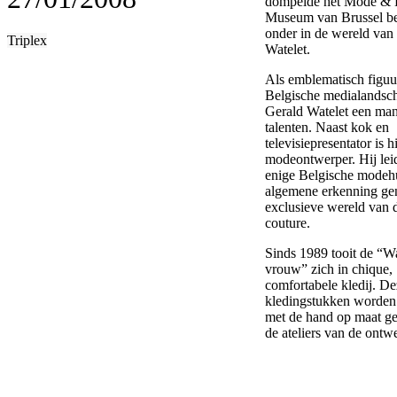
dompelde het Mode & 
Museum van Brussel b
onder in de wereld van
Triplex
Watelet.
Als emblematisch figuur
Belgische medialandsch
Gerald Watelet een man
talenten. Naast kok en
televisiepresentator is h
modeontwerper. Hij lei
enige Belgische modehu
algemene erkenning gen
exclusieve wereld van 
couture.
Sinds 1989 tooit de “Wa
vrouw” zich in chique,
comfortabele kledij. De
kledingstukken worden 
met de hand op maat g
de ateliers van de ontwe