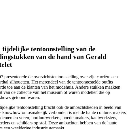
 tijdelijke tentoonstelling van de
dingstukken van de hand van Gerald
elet
7 presenteerde de overzichtstentoonstelling over zijn carrière een
dtal silhouetten. Het merendeel van de tentoongestelde outfits
rde toe aan de klanten van het modehuis. Andere stukken maakten
uit van de collectie van het museum of waren modellen die op
hows getoond waren.
ijdelijke tentoonstelling bracht ook de ambachtslieden in beeld van
e knowhow onlosmakelijk verbonden is met de haute couture: makers
loemen en veren, borduurwerkers, hoedenmakers, kantwerksters,
eerders en schilders op stof. Deze ambachten hebben van de haute
re een weelderige industrie gemaakt.