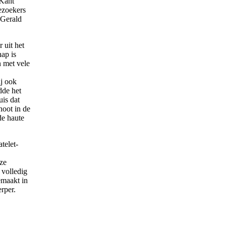
Kant
ezoekers
 Gerald
 uit het
ap is
 met vele
ij ook
dde het
is dat
oot in de
de haute
telet-
ze
volledig
emaakt in
rper.