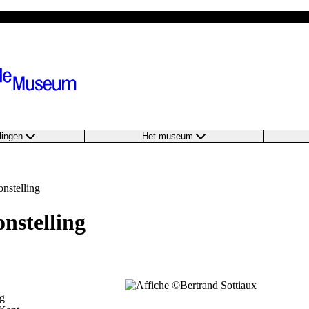
llingen
Het museum
onstelling
onstelling
ng