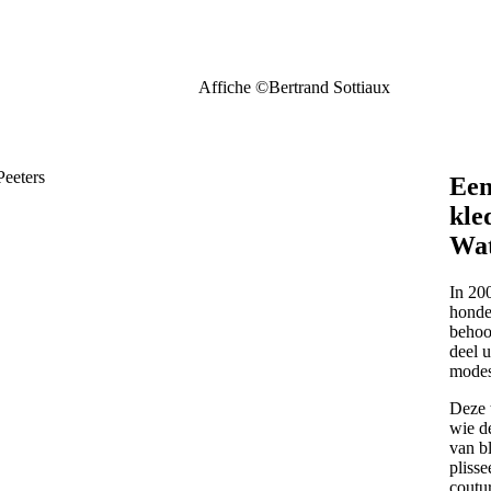
Affiche ©Bertrand Sottiaux
Een
kle
Wat
In 200
honder
behoo
deel 
modes
Deze t
wie d
van b
pliss
coutu