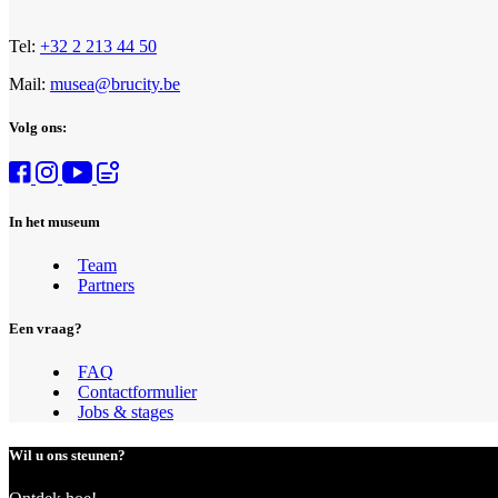
Tel:
+32 2 213 44 50
Mail:
musea@brucity.be
Volg ons:
In het museum
Team
Partners
Een vraag?
FAQ
Contactformulier
Jobs & stages
Wil u ons steunen?