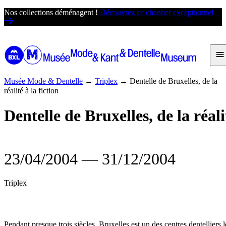
Passer
Nos collections déménagent !
Découvrez ce chantier exceptionnel
au
contenu
Musée Mode & Dentelle
→
Triplex
→
Dentelle de Bruxelles, de la
réalité à la fiction
Dentelle de Bruxelles, de la réalit
23/04/2004
―
31/12/2004
Triplex
Pendant presque trois siècles, Bruxelles est un des centres dentellier