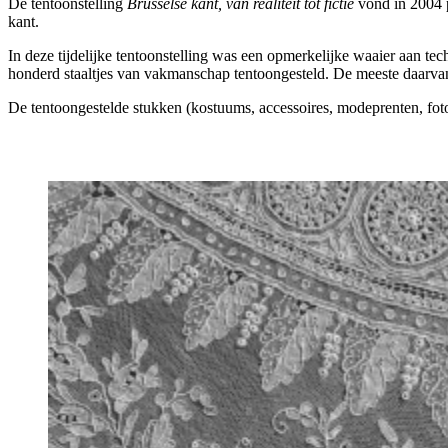
De tentoonstelling
Brusselse kant, van realiteit tot fictie
vond in 2004 pl
kant.
In deze tijdelijke tentoonstelling was een opmerkelijke waaier aan te
honderd staaltjes van vakmanschap tentoongesteld. De meeste daarvan 
De tentoongestelde stukken (kostuums, accessoires, modeprenten, fot