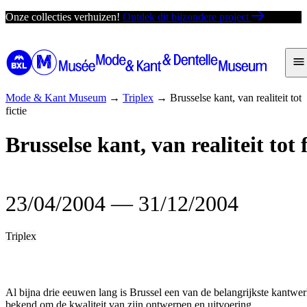
Ga
Onze collecties verhuizen!
Ontdek dit bijzondere project
direct
naar
de
inhoud
Mode & Kant Museum
→
Triplex
→
Brusselse kant, van realiteit tot
fictie
Brusselse kant, van realiteit tot f
23/04/2004
―
31/12/2004
Triplex
Al bijna drie eeuwen lang is Brussel een van de belangrijkste kantwer
bekend om de kwaliteit van zijn ontwerpen en uitvoering.