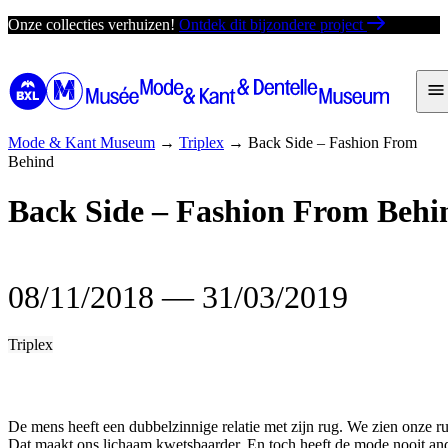
Ga
Onze collecties verhuizen!
Ontdek dit bijzondere project
direct
naar
de
inhoud
Mode & Kant Museum
→
Triplex
→
Back Side – Fashion From
Behind
Back Side – Fashion From Behi
08/11/2018
―
31/03/2019
Triplex
De mens heeft een dubbelzinnige relatie met zijn rug. We zien onze ru
Dat maakt ons lichaam kwetsbaarder. En toch heeft de mode nooit ande