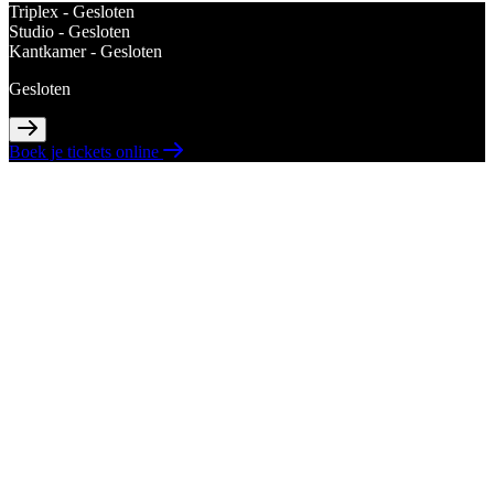
Triplex -
Gesloten
Studio -
Gesloten
Kantkamer -
Gesloten
Gesloten
Boek je tickets online