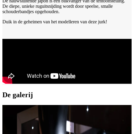
De nauwsluitende japon is een blikvanger van de tentoonstelling.
De diepe, unieke ruguitsnijding wordt door speelse, smalle
schouderbandjes opgehouden.
Duik in de geheimen van het modelleren van deze jurk!
De galerij