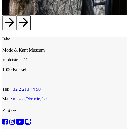
Infos
Tentoonstelling Back Side Fashion from behind_Mode & Kant
Mode & Kant Museum
Museum ©detiffe.com
Violetstraat 12
1000 Brussel
Tel:
+32 2 213 44 50
Mail:
musea@brucity.be
Volg ons: