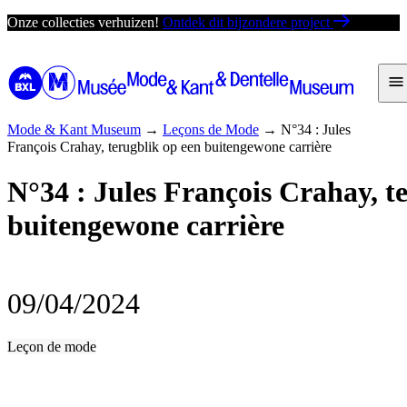
Ga
Onze collecties verhuizen!
Ontdek dit bijzondere project
direct
naar
de
inhoud
Mode & Kant Museum
→
Leçons de Mode
→
N°34 : Jules
François Crahay, terugblik op een buitengewone carrière
N°34 : Jules François Crahay, t
buitengewone carrière
09/04/2024
Leçon de mode