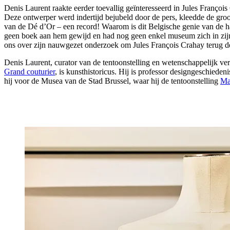
Denis Laurent raakte eerder toevallig geïnteresseerd in Jules François
Deze ontwerper werd indertijd bejubeld door de pers, kleedde de groot
van de Dé d’Or – een record! Waarom is dit Belgische genie van de h
geen boek aan hem gewijd en had nog geen enkel museum zich in zijn c
ons over zijn nauwgezet onderzoek om Jules François Crahay terug de
Denis Laurent, curator van de tentoonstelling en wetenschappelijk v
Grand couturier
, is kunsthistoricus. Hij is professor designgeschi
hij voor de Musea van de Stad Brussel, waar hij de tentoonstelling
Ma