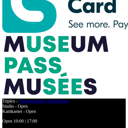
Triplex -
Tentoonstelling Simplicities
Studio -
Open
Kantkamer -
Open
Open 10:00 | 17:00