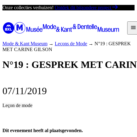
Ga
Onze collecties verhuizen!
Ontdek dit bijzondere project
direct
naar
de
inhoud
Mode & Kant Museum
→
Leçons de Mode
→
N°19 : GESPREK
MET CARINE GILSON
N°19 : GESPREK MET CARI
07/11/2019
Leçon de mode
Dit evenement heeft al plaatsgevonden.