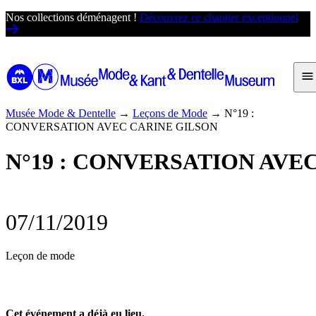
Passer
Nos collections déménagent !
Découvrez ce chantier exceptionnel
au
contenu
Musée Mode & Dentelle
→
Leçons de Mode
→
N°19 :
CONVERSATION AVEC CARINE GILSON
N°19 : CONVERSATION AVE
07/11/2019
Leçon de mode
Cet événement a déjà eu lieu.