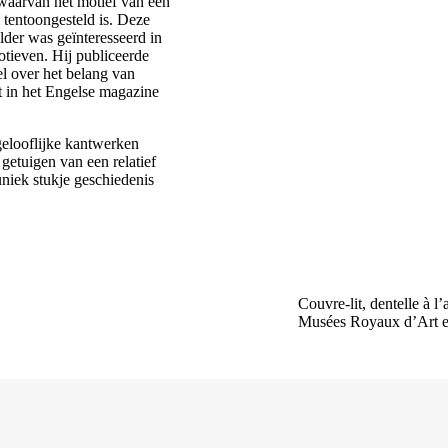
 waarvan het motief van een
 tentoongesteld is. Deze
lder was geïnteresseerd in
otieven. Hij publiceerde
kel over het belang van
t in het Engelse magazine
looflijke kantwerken
getuigen van een relatief
niek stukje geschiedenis
Couvre-lit, dentelle à l
Musées Royaux d’Art et