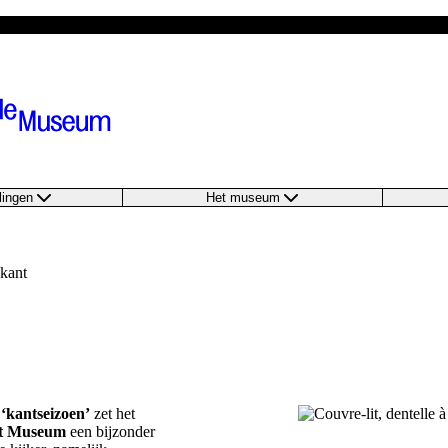
llingen
Het museum
kant
‘kantseizoen’
zet het
t Museum
een bijzonder