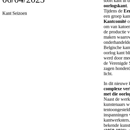
soort kant in d
oorlogskant
.
Tijdens de
Eer
Kant Seizoen
een groep kan
Kantcomité
o
om van katoen
de productie v
maken waarov
onderhandelde
Belgische kant
oorlog kant bl
werd door mec
de Verenigde S
zagen honderd
licht.
In dit nieuwe 
complexe verh
met die oorl
Naast de wer
kunstenaars w
tentoongesteld
inspanningen
kantwerksters
bekende kunst