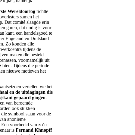
e kijker, namelijk
ste Wereldoorlog
richtte
twerksters samen het
p. Dat comité slaagde erin
en garen, dat nodig is voor
an kant, een handelsgoed te
er Engeland en Duitsland
n. Zo konden alle
werkcentra tijdens de
ijven maken die besteld
enassen, voornamelijk uit
taten. Tijdens die periode
en nieuwe motieven het
kantseizoen vertellen we het
aal en de uitdagingen die
ogskant gepaard gingen
.
ken van beroemde
orden ook stukken
 die symbool staan voor de
 van anonieme
. Een voorbeeld van zo’n
enaar is
Fernand Khnopff