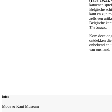
(1858-1921)
,
katoenen sprei
Belgische schi
kant en zijn m
zelfs een arti
Belgische kan
The Studio
.
Kom deze onge
ontdekken die 
onbekend en u
van ons land.
Infos
Mode & Kant Museum