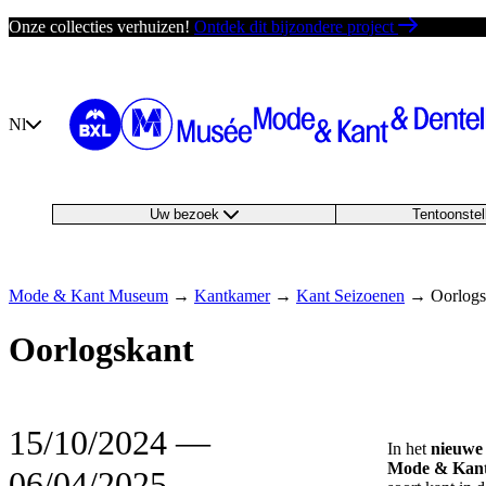
Ga
Onze collecties verhuizen!
Ontdek dit bijzondere project
direct
naar
de
inhoud
Nl
Uw bezoek
Tentoonste
Mode & Kant Museum
→
Kantkamer
→
Kant Seizoenen
→
Oorlogs
Oorlogskant
15/10/2024
―
In het
nieuwe 
Mode & Kan
06/04/2025