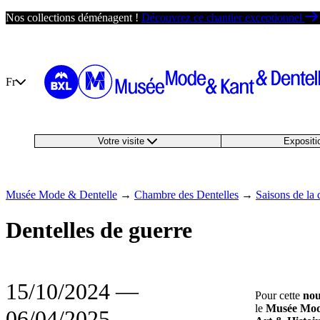
Passer
Nos collections déménagent !
Découvrez ce chantier exceptionnel
au
contenu
Fr
Votre visite
Exposit
Musée Mode & Dentelle
→
Chambre des Dentelles
→
Saisons de la 
Dentelles de guerre
15/10/2024
―
Pour cette
nou
le
Musée Mod
06/04/2025