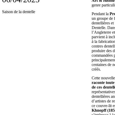
Art & Histoir
genre particuli
Saison de la dentelle
Pendant la
Pr
un groupe de 
dentellières e
Dentelle. Dans
l’Angleterre e
parvient à incl
à la fabricatio
centres dentel
produire des de
commandées pa
principalement
centaines de n
créés.
Cette nouvelle
raconte toute
de ces dentell
représentatives
dentellières 
d’artistes de
ce couvre-lit 
Khnopff (185
s’intéresse à la