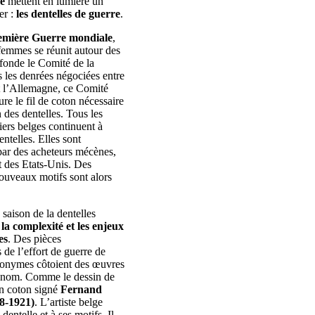
e
mettent en lumière un
er :
les dentelles de guerre
.
emière Guerre mondiale
,
femmes se réunit autour des
t fonde le Comité de la
 les denrées négociées entre
t l’Allemagne, ce Comité
ure le fil de coton nécessaire
n des dentelles. Tous les
liers belges continuent à
ntelles. Elles sont
r des acheteurs mécènes,
 des Etats-Unis. Des
ouveaux motifs sont alors
 saison de la dentelles
 la complexité et les enjeux
es
. Des pièces
 de l’effort de guerre de
anonymes côtoient des œuvres
 renom. Comme le dessin de
en coton signé
Fernand
8-1921)
. L’artiste belge
 dentelle et à ses motifs. Il