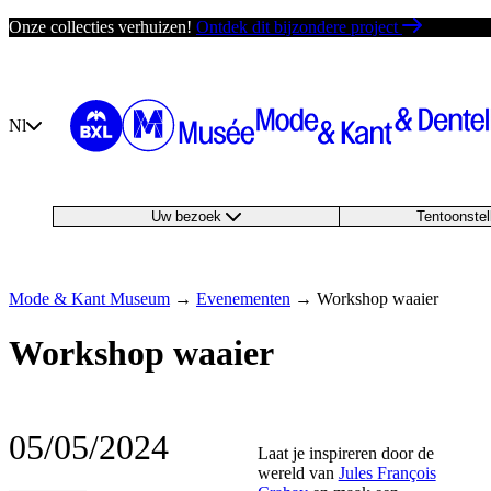
Ga
Onze collecties verhuizen!
Ontdek dit bijzondere project
direct
naar
de
inhoud
Nl
Uw bezoek
Tentoonste
Mode & Kant Museum
→
Evenementen
→
Workshop waaier
Workshop waaier
05/05/2024
Laat je inspireren door de
wereld van
Jules François