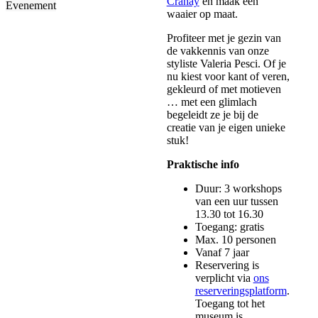
Crahay
en maak een
Evenement
waaier op maat.
Profiteer met je gezin van
de vakkennis van onze
styliste Valeria Pesci. Of je
nu kiest voor kant of veren,
gekleurd of met motieven
… met een glimlach
begeleidt ze je bij de
creatie van je eigen unieke
stuk!
Praktische info
Duur: 3 workshops
van een uur tussen
13.30 tot 16.30
Toegang: gratis
Max. 10 personen
Vanaf 7 jaar
Reservering is
verplicht via
ons
reserveringsplatform
.
Toegang tot het
museum is