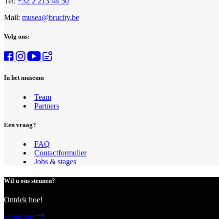
Tel:
+32 2 213 44 50
Mail:
musea@brucity.be
Volg ons:
In het museum
Team
Partners
Een vraag?
FAQ
Contactformulier
Jobs & stages
Wil u ons steunen?
Ontdek hoe!
Steun ons