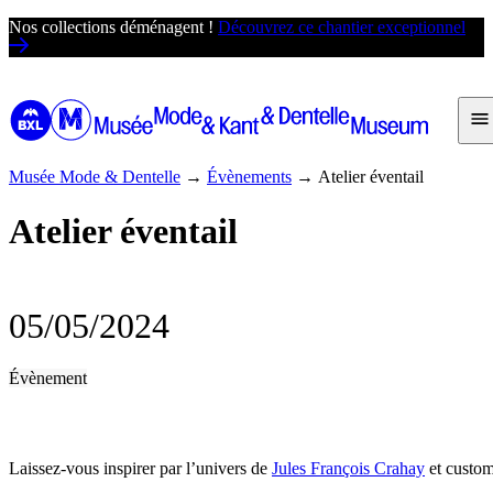
Passer
Nos collections déménagent !
Découvrez ce chantier exceptionnel
au
contenu
Musée Mode & Dentelle
→
Évènements
→
Atelier éventail
Atelier éventail
05/05/2024
Évènement
Laissez-vous inspirer par l’univers de
Jules François Crahay
et custom