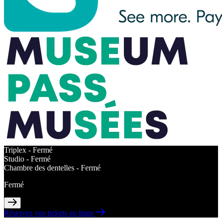
Triplex -
Fermé
Studio -
Fermé
Chambre des dentelles -
Fermé
Fermé
Réservez vos tickets en ligne