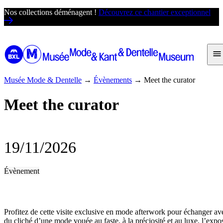
Passer
Nos collections déménagent !
Découvrez ce chantier exceptionnel
au
contenu
Musée Mode & Dentelle
→
Évènements
→
Meet the curator
Meet the curator
19/11/2026
Évènement
Profitez de cette visite exclusive en mode afterwork pour échanger a
du cliché d’une mode vouée au faste, à la préciosité et au luxe, l’expos