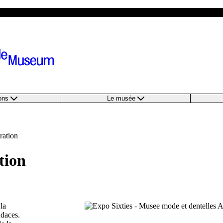
ions
Le musée
ération
ation
la
udaces.