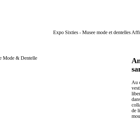
Expo Sixties - Musee mode et dentelles Af
An
sa
Au c
vest
libe
dans
coll
de l
mouv