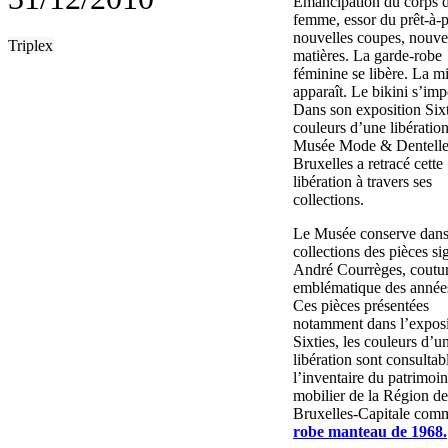
Émancipation du corps d
femme, essor du prêt-à-p
nouvelles coupes, nouve
Triplex
matières. La garde-robe
féminine se libère. La m
apparaît. Le bikini s’imp
Dans son exposition Sixt
couleurs d’une libération
Musée Mode & Dentelle
Bruxelles a retracé cette
libération à travers ses
collections.
Le Musée conserve dans
collections des pièces si
André Courrèges, coutur
emblématique des année
Ces pièces présentées
notamment dans l’exposi
Sixties, les couleurs d’u
libération sont consultab
l’inventaire du patrimoi
mobilier de la Région de
Bruxelles-Capitale co
robe manteau de 1968.