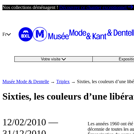
Passer
Nos collections déménagent !
Découvrez ce chantier exceptionnel
au
contenu
Fr
Votre visite
Exposit
Musée Mode & Dentelle
→
Triplex
→
Sixties, les couleurs d’une lib
Sixties, les couleurs d’une libér
12/02/2010
―
Les années 1960 ont été 
décennie de toutes les a
31/12/2010