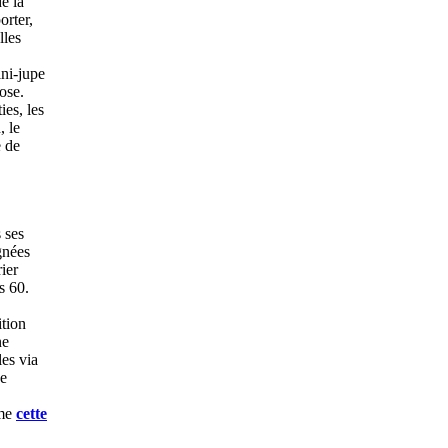
e la
orter,
lles
ini-jupe
ose.
ies, les
, le
 de
 ses
gnées
ier
s 60.
tion
ne
les via
ne
mme
cette