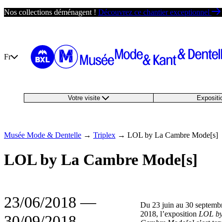
Passer
Nos collections déménagent !
Découvrez ce chantier exceptionnel
au
contenu
Fr
Votre visite
Exposit
Musée Mode & Dentelle
→
Triplex
→
LOL by La Cambre Mode[s]
LOL by La Cambre Mode[s]
23/06/2018
―
Du 23 juin au 30 septemb
2018, l’exposition
LOL by
30/09/2018