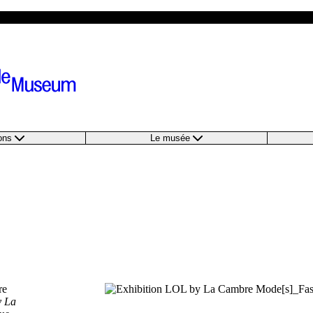
ions
Le musée
re
 La