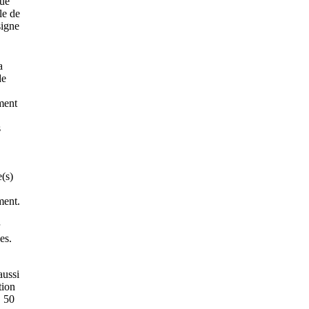
nue
le de
signe
a
de
ment
s
(s)
ment.
es.
aussi
tion
. 50