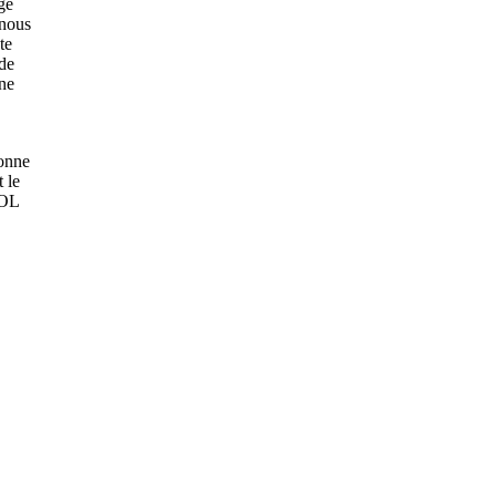
ge
 nous
te
nde
une
ionne
t le
LOL