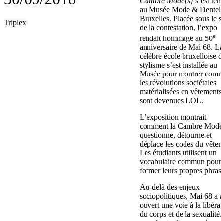
Cambre Mode[s]
s’est te
au Musée Mode & Dentel
Bruxelles. Placée sous le 
Triplex
de la contestation, l’expo
e
rendait hommage au 50
anniversaire de Mai 68. L
célèbre école bruxelloise 
stylisme s’est installée au
Musée pour montrer com
les révolutions sociétales
matérialisées en vêtement
sont devenues LOL.
L’exposition montrait
comment la Cambre Mode
questionne, détourne et
déplace les codes du vête
Les étudiants utilisent un
vocabulaire commun pour
former leurs propres phras
Au-delà des enjeux
sociopolitiques, Mai 68 a 
ouvert une voie à la libéra
du corps et de la sexualité