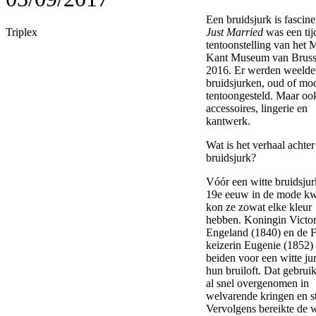
Een bruidsjurk is fascine
Triplex
Just Married
was een tijd
tentoonstelling van het
Kant Museum van Brusse
2016. Er werden weelde
bruidsjurken, oud of mo
tentoongesteld. Maar oo
accessoires, lingerie en
kantwerk.
Wat is het verhaal achter
bruidsjurk?
Vóór een witte bruidsjur
19e eeuw in de mode k
kon ze zowat elke kleur
hebben. Koningin Victor
Engeland (1840) en de F
keizerin Eugenie (1852)
beiden voor een witte ju
hun bruiloft. Dat gebrui
al snel overgenomen in
welvarende kringen en s
Vervolgens bereikte de w