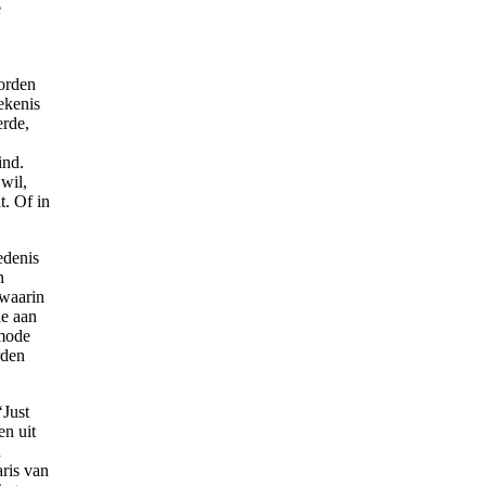
e
orden
ekenis
erde,
ind.
wil,
t. Of in
edenis
n
 waarin
ie aan
 mode
rden
‘Just
n uit
n
ris van