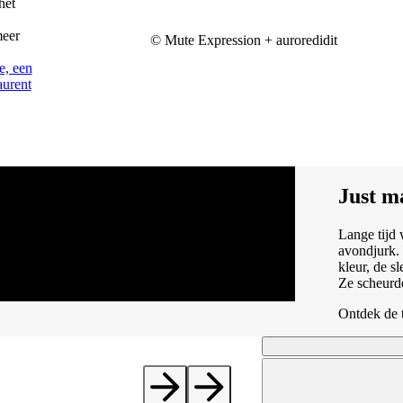
het
meer
© Mute Expression + auroredidit
e, een
aurent
Just ma
Lange tijd 
avondjurk.
kleur, de s
Ze scheurd
Ontdek de t