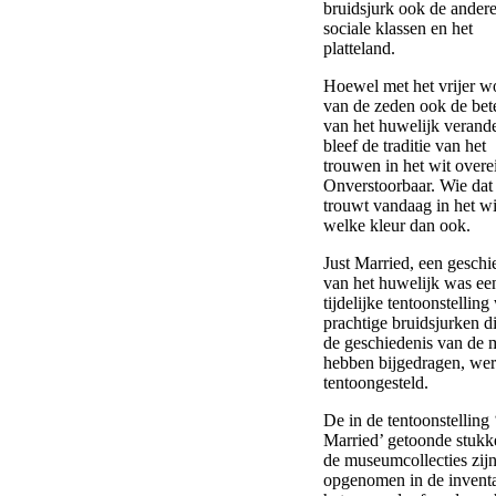
bruidsjurk ook de ander
sociale klassen en het
platteland.
Hoewel met het vrijer w
van de zeden ook de bet
van het huwelijk verand
bleef de traditie van het
trouwen in het wit overe
Onverstoorbaar. Wie dat 
trouwt vandaag in het wi
welke kleur dan ook.
Just Married, een geschi
van het huwelijk was ee
tijdelijke tentoonstelling
prachtige bruidsjurken d
de geschiedenis van de
hebben bijgedragen, we
tentoongesteld.
De in de tentoonstelling 
Married’ getoonde stukke
de museumcollecties zij
opgenomen in de inventa