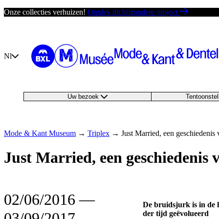
Ga
Onze collecties verhuizen!
Ontdek dit bijzondere project
direct
naar
de
inhoud
Nl
Uw bezoek
Tentoonste
Mode & Kant Museum
→
Triplex
→
Just Married, een geschiedenis 
Just Married, een geschiedenis 
02/06/2016
―
De bruidsjurk is in de 
03/09/2017
der tijd geëvolueerd