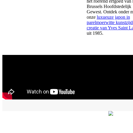
het roerend erfgoed van 
Brussels Hoofdstedelijk
Gewest. Ontdek onder 
onze
luxueuze japon in
parelmoerwitte kunstzijd
creatie van Yves Saint L
uit 1985.