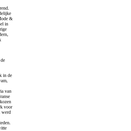
rend.
elijke
 Mode &
l in
rige
dern,
k
 de
k in de
wam,
ia van
ranse
 kozen
rk voor
k werd
teden.
itte