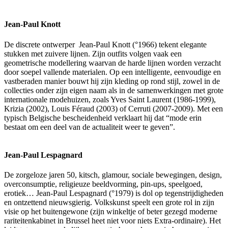
Jean-Paul Knott
De discrete ontwerper Jean-Paul Knott (°1966) tekent elegante
stukken met zuivere lijnen. Zijn outfits volgen vaak een
geometrische modellering waarvan de harde lijnen worden verzacht
door soepel vallende materialen. Op een intelligente, eenvoudige en
vastberaden manier bouwt hij zijn kleding op rond stijl, zowel in de
collecties onder zijn eigen naam als in de samenwerkingen met grote
internationale modehuizen, zoals Yves Saint Laurent (1986-1999),
Krizia (2002), Louis Féraud (2003) of Cerruti (2007-2009). Met een
typisch Belgische bescheidenheid verklaart hij dat “mode erin
bestaat om een deel van de actualiteit weer te geven”.
Jean-Paul Lespagnard
De zorgeloze jaren 50, kitsch, glamour, sociale bewegingen, design,
overconsumptie, religieuze beeldvorming, pin-ups, speelgoed,
erotiek… Jean-Paul Lespagnard (°1979) is dol op tegenstrijdigheden
en ontzettend nieuwsgierig. Volkskunst speelt een grote rol in zijn
visie op het buitengewone (zijn winkeltje of beter gezegd moderne
rariteitenkabinet in Brussel heet niet voor niets Extra-ordinaire). Het