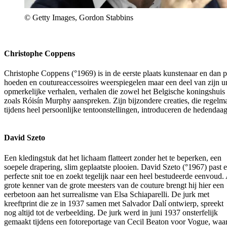
© Getty Images, Gordon Stabbins
Christophe Coppens
Christophe Coppens (°1969) is in de eerste plaats kunstenaar en dan 
hoeden en coutureaccessoires weerspiegelen maar een deel van zijn un
opmerkelijke verhalen, verhalen die zowel het Belgische koningshuis
zoals Róisín Murphy aanspreken. Zijn bijzondere creaties, die regel
tijdens heel persoonlijke tentoonstellingen, introduceren de hedendaa
David Szeto
Een kledingstuk dat het lichaam flatteert zonder het te beperken, een
soepele drapering, slim geplaatste plooien. David Szeto (°1967) past 
perfecte snit toe en zoekt tegelijk naar een heel bestudeerde eenvoud.
grote kenner van de grote meesters van de couture brengt hij hier een
eerbetoon aan het surrealisme van Elsa Schiaparelli. De jurk met
kreeftprint die ze in 1937 samen met Salvador Dalí ontwierp, spreekt
nog altijd tot de verbeelding. De jurk werd in juni 1937 onsterfelijk
gemaakt tijdens een fotoreportage van Cecil Beaton voor Vogue, waa