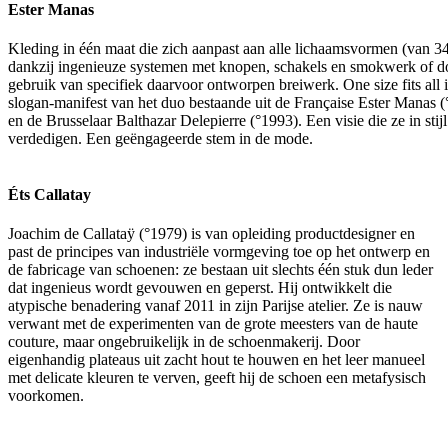
Ester Manas
Kleding in één maat die zich aanpast aan alle lichaamsvormen (van 34
dankzij ingenieuze systemen met knopen, schakels en smokwerk of d
gebruik van specifiek daarvoor ontworpen breiwerk. One size fits all i
slogan-manifest van het duo bestaande uit de Française Ester Manas 
en de Brusselaar Balthazar Delepierre (°1993). Een visie die ze in stijl
verdedigen. Een geëngageerde stem in de mode.
Éts Callatay
Joachim de Callataÿ (°1979) is van opleiding productdesigner en
past de principes van industriële vormgeving toe op het ontwerp en
de fabricage van schoenen: ze bestaan uit slechts één stuk dun leder
dat ingenieus wordt gevouwen en geperst. Hij ontwikkelt die
atypische benadering vanaf 2011 in zijn Parijse atelier. Ze is nauw
verwant met de experimenten van de grote meesters van de haute
couture, maar ongebruikelijk in de schoenmakerij. Door
eigenhandig plateaus uit zacht hout te houwen en het leer manueel
met delicate kleuren te verven, geeft hij de schoen een metafysisch
voorkomen.