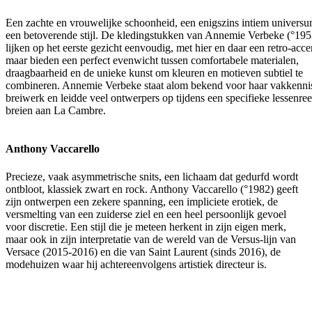
Een zachte en vrouwelijke schoonheid, een enigszins intiem universu
een betoverende stijl. De kledingstukken van Annemie Verbeke (°195
lijken op het eerste gezicht eenvoudig, met hier en daar een retro-acce
maar bieden een perfect evenwicht tussen comfortabele materialen,
draagbaarheid en de unieke kunst om kleuren en motieven subtiel te
combineren. Annemie Verbeke staat alom bekend voor haar vakkenni
breiwerk en leidde veel ontwerpers op tijdens een specifieke lessenre
breien aan La Cambre.
Anthony Vaccarello
Precieze, vaak asymmetrische snits, een lichaam dat gedurfd wordt
ontbloot, klassiek zwart en rock. Anthony Vaccarello (°1982) geeft
zijn ontwerpen een zekere spanning, een impliciete erotiek, de
versmelting van een zuiderse ziel en een heel persoonlijk gevoel
voor discretie. Een stijl die je meteen herkent in zijn eigen merk,
maar ook in zijn interpretatie van de wereld van de Versus-lijn van
Versace (2015-2016) en die van Saint Laurent (sinds 2016), de
modehuizen waar hij achtereenvolgens artistiek directeur is.