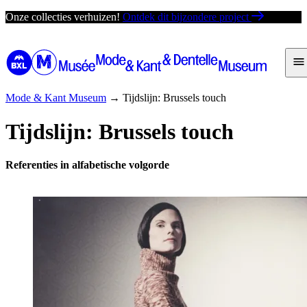
Ga
Onze collecties verhuizen!
Ontdek dit bijzondere project
direct
naar
de
inhoud
Mode & Kant Museum
→
Tijdslijn: Brussels touch
Tijdslijn: Brussels touch
Referenties in alfabetische volgorde