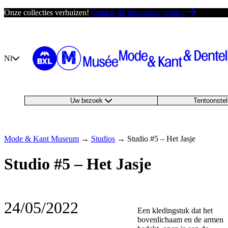
Ga
Onze collecties verhuizen!
Ontdek dit bijzondere project
direct
naar
de
inhoud
Nl
Uw bezoek
Tentoonste
Mode & Kant Museum
→
Studios
→
Studio #5 – Het Jasje
Studio #5 – Het Jasje
24/05/2022
Een kledingstuk dat het
bovenlichaam en de armen
―