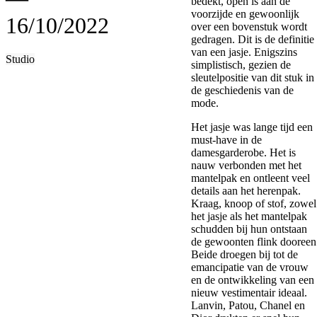
bedekt, open is aan de
voorzijde en gewoonlijk
16/10/2022
over een bovenstuk wordt
gedragen. Dit is de definitie
van een jasje. Enigszins
Studio
simplistisch, gezien de
sleutelpositie van dit stuk in
de geschiedenis van de
mode.
Het jasje was lange tijd een
must-have in de
damesgarderobe. Het is
nauw verbonden met het
mantelpak en ontleent veel
details aan het herenpak.
Kraag, knoop of stof, zowel
het jasje als het mantelpak
schudden bij hun ontstaan
de gewoonten flink dooreen
Beide droegen bij tot de
emancipatie van de vrouw
en de ontwikkeling van een
nieuw vestimentair ideaal.
Lanvin, Patou, Chanel en