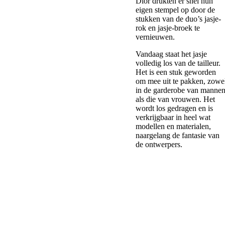
Dior drukten er snel hun
eigen stempel op door de
stukken van de duo’s jasje-
rok en jasje-broek te
vernieuwen.
Vandaag staat het jasje
volledig los van de tailleur.
Het is een stuk geworden
om mee uit te pakken, zowe
in de garderobe van manne
als die van vrouwen. Het
wordt los gedragen en is
verkrijgbaar in heel wat
modellen en materialen,
naargelang de fantasie van
de ontwerpers.