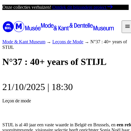
Ga
Onze collecties verhuizen!
Ontdek dit bijzondere project
direct
naar
de
inhoud
Mode & Kant Museum
→
Leçons de Mode
→
N°37 : 40+ years of
STIJL
N°37 : 40+ years of STIJL
21/10/2025
|
18:30
Leçon de mode
STIJL is al 40 jaar een vaste waarde in België en Brussels, en
een re
vooruitstrevende, visionaire selectie heeft oprichtster Sonja Noël haa