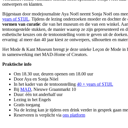
ontwerpers en klanten.
Bijgestaan door modejournaliste Aya Noël neemt Sonja Noël ons mee b
years of STIJL
. Tijdens de lezing onderzoeken moeder en dochter de
vormen van curatie
: die van het museum en die van een winkel. Aan 
tentoongestelde stukken, de manier waarop ze zijn gepresenteerd en 
esthetische keuzes om de tentoonstelling vorm te geven uit de doeken.
ervaring: al meer dan 40 jaar kiest ze ontwerpers, silhouetten en mate
Het Mode & Kant Museum brengt je deze unieke Leçon de Mode in he
in samenwerking met MAD-Home of Creators.
Praktische info
Om 18.30 uur, deuren openen om 18.00 uur
Door Aya en Sonja Nöel
In het kader van de tentoonstelling
40 + years of STIJL
Bij
MAD
, Nieuwe Graanmarkt 10
Duur: één tot anderhalf uur
Lezing in het Engels
Gratis toegang
Na de lezing kan je tijdens een drink verder in gesprek gaan me
Reserveren is verplicht via
ons platform