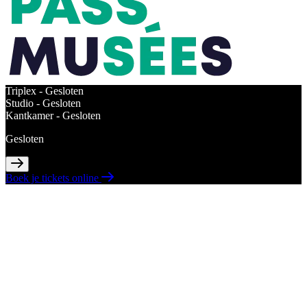
Triplex -
Gesloten
Studio -
Gesloten
Kantkamer -
Gesloten
Gesloten
Boek je tickets online