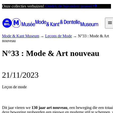
Ga
Onze collecties verhuizen!
Ontdek dit bijzondere project
direct
naar
de
inhoud
Mode & Kant Museum
→
Leçons de Mode
→
N°33 : Mode & Art
nouveau
N°33 : Mode & Art nouveau
21/11/2023
Leçon de mode
Dit jaar vieren we
130 jaar art nouveau
, een beweging die een totaa
deze beweging probeerden een nieuwe en moderne stijl te scheppen, zo