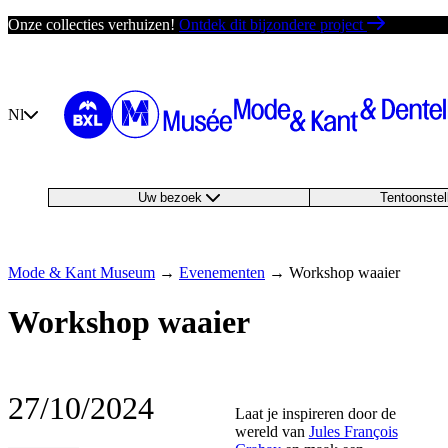
Ga
Onze collecties verhuizen!
Ontdek dit bijzondere project
direct
naar
de
inhoud
Nl
Uw bezoek
Tentoonste
Mode & Kant Museum
→
Evenementen
→
Workshop waaier
Workshop waaier
27/10/2024
Laat je inspireren door de
wereld van
Jules François