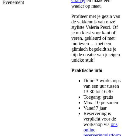
Crahay
en maak een
Evenement
waaier op maat.
Profiteer met je gezin van
de vakkennis van onze
styliste Valeria Pesci. Of
je nu kiest voor kant of
veren, gekleurd of met
motieven … met een
glimlach begeleidt ze je
bij de creatie van je eigen
unieke stuk!
Praktische info
Duur: 3 workshops
van een uur tussen
13.30 tot 16.30
Toegang: gratis
Max. 10 personen
Vanaf 7 jaar
Reservering is
verplicht voor de
workshop via
ons
online
reserveringplatform
.