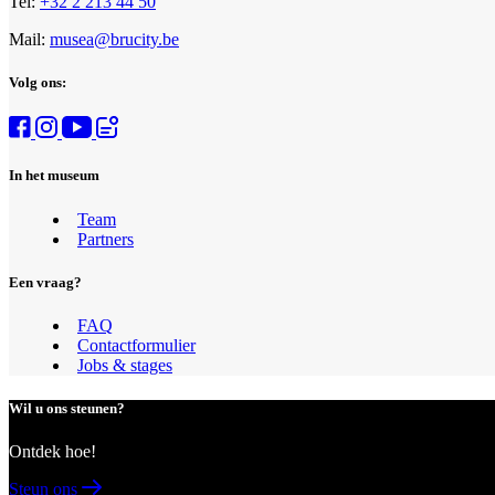
Tel:
+32 2 213 44 50
Mail:
musea@brucity.be
Volg ons:
In het museum
Team
Partners
Een vraag?
FAQ
Contactformulier
Jobs & stages
Wil u ons steunen?
Ontdek hoe!
Steun ons