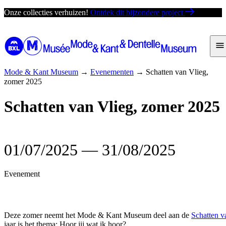
Ga
Onze collecties verhuizen!
Ontdek dit bijzondere project
direct
naar
de
inhoud
Mode & Kant Museum
→
Evenementen
→
Schatten van Vlieg,
zomer 2025
Schatten van Vlieg, zomer 2025
01/07/2025
―
31/08/2025
Evenement
Deze zomer neemt het Mode & Kant Museum deel aan de
Schatten v
jaar is het thema: Hoor jij wat ik hoor?