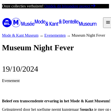
Ga
Onze collecties verhuizen!
Ontdek dit bijzondere project
direct
naar
de
inhoud
Mode & Kant Museum
→
Evenementen
→
Museum Night Fever
Museum Night Fever
19/10/2024
Evenement
Beleef een transcendente ervaring in het Mode & Kant Museum!
Geïnspireerd door het soefisme neemt kunstenaar
Sosucks
je mee op e