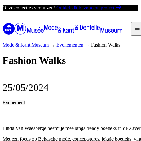
Ga
Onze collecties verhuizen!
Ontdek dit bijzondere project
direct
naar
de
inhoud
Mode & Kant Museum
→
Evenementen
→
Fashion Walks
Fashion Walks
25/05/2024
Evenement
Linda Van Waesberge neemt je mee langs trendy boetieks in de Zavel
Met een focus op Belgische mode, conceptstores, lokale boetieks, vi