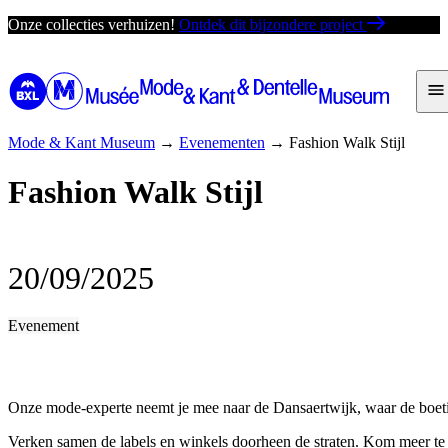
Ga
Onze collecties verhuizen!
Ontdek dit bijzondere project
direct
naar
de
inhoud
Mode & Kant Museum
→
Evenementen
→
Fashion Walk Stijl
Fashion Walk Stijl
20/09/2025
Evenement
Onze mode-experte neemt je mee naar de Dansaertwijk, waar de boeti
Verken samen de labels en winkels doorheen de straten. Kom meer te