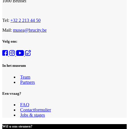
1000 Brussel
Tel:
+32 2 213 44 50
Mail:
musea@brucity.be
Volg ons:
In het museum
Team
Partners
Een vraag?
FAQ
Contactformulier
Jobs & stages
Wil u ons steunen?