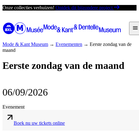
Ga
Onze collecties verhuizen!
Ontdek dit bijzondere project
direct
naar
de
inhoud
Mode & Kant Museum
→
Evenementen
→
Eerste zondag van de
maand
Eerste zondag van de maand
06/09/2026
Evenement
Boek nu uw tickets online