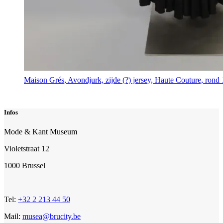
Maison Grés, Avondjurk, zijde (?) jersey, Haute Couture, r
Infos
Mode & Kant Museum
Violetstraat 12
1000 Brussel
Tel:
+32 2 213 44 50
Mail:
musea@brucity.be