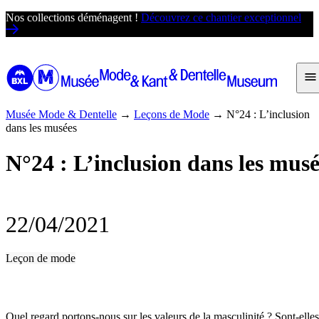
Passer
Nos collections déménagent !
Découvrez ce chantier exceptionnel
au
contenu
Musée Mode & Dentelle
→
Leçons de Mode
→
N°24 : L’inclusion
dans les musées
N°24 : L’inclusion dans les musé
22/04/2021
Leçon de mode
Quel regard portons-nous sur les valeurs de la masculinité ? Sont-elles 