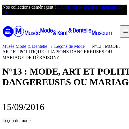
Passer
Nos collections déménagent !
Découvrez ce chantier exceptionnel
au
contenu
Musée Mode & Dentelle
→
Leçons de Mode
→
N°13 : MODE,
ART ET POLITIQUE : LIAISONS DANGEREUSES OU
MARIAGE DE DÉRAISON?
N°13 : MODE, ART ET POLIT
DANGEREUSES OU MARIAG
15/09/2016
Leçon de mode