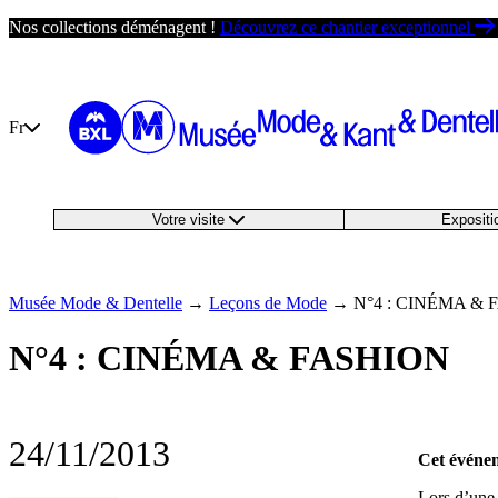
Passer
Nos collections déménagent !
Découvrez ce chantier exceptionnel
au
contenu
Fr
Votre visite
Exposit
Musée Mode & Dentelle
→
Leçons de Mode
→
N°4 : CINÉMA &
N°4 : CINÉMA & FASHION
24/11/2013
Cet événem
Lors d’une