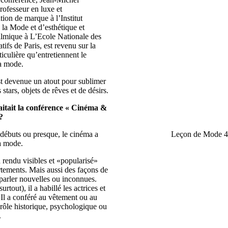
rofesseur en luxe et
on de marque à l’Institut
 la Mode et d’esthétique et
ilmique à L’Ecole Nationale des
tifs de Paris, est revenu sur la
ticulière qu’entretiennent le
la mode.
t devenue un atout pour sublimer
 stars, objets de rêves et de désirs.
aitait la conférence « Cinéma &
?
débuts ou presque, le cinéma a
Leçon de Mode 
a mode.
d rendu visibles et «popularisé»
tements. Mais aussi des façons de
 parler nouvelles ou inconnues.
surtout), il a habillé les actrices et
. Il a conféré au vêtement ou au
rôle historique, psychologique ou
.