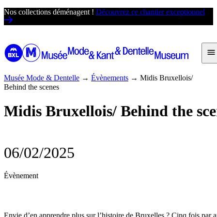
Passer
Nos collections déménagent !
Découvrez ce chantier exceptionnel
au
contenu
Musée Mode & Dentelle
→
Évènements
→
Midis Bruxellois/
Behind the scenes
Midis Bruxellois/ Behind the sc
06/02/2025
Évènement
Envie d’en apprendre plus sur l’histoire de Bruxelles ? Cinq fois par a