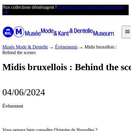
Passer
Nos collections déménagent !
Découvrez ce chantier exceptionnel
au
contenu
Musée Mode & Dentelle
→
Évènements
→
Midis bruxellois :
Behind the scenes
Midis bruxellois : Behind the sc
04/06/2024
Évènement
Vous pensez bien connaître l’histoire de Bruxelles ?