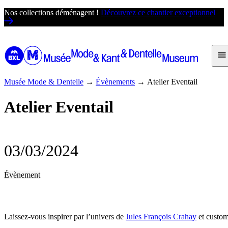
Passer
Nos collections déménagent !
Découvrez ce chantier exceptionnel
au
contenu
Musée Mode & Dentelle
→
Évènements
→
Atelier Eventail
Atelier Eventail
03/03/2024
Évènement
Laissez-vous inspirer par l’univers de
Jules François Crahay
et custom