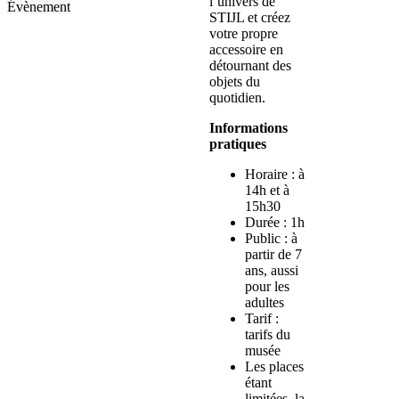
l’univers de
Évènement
STIJL et créez
votre propre
accessoire en
détournant des
objets du
quotidien.
Informations
pratiques
Horaire : à
14h et à
15h30
Durée : 1h
Public : à
partir de 7
ans, aussi
pour les
adultes
Tarif :
tarifs du
musée
Les places
étant
limitées, la