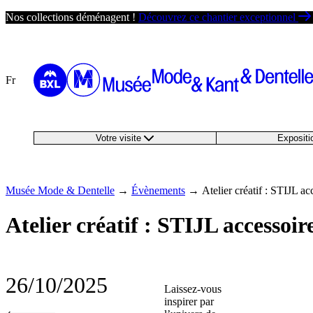
Passer
Nos collections déménagent !
Découvrez ce chantier exceptionnel
au
contenu
Fr
Votre visite
Exposit
Musée Mode & Dentelle
→
Évènements
→
Atelier créatif : STIJL ac
Atelier créatif : STIJL accessoire
26/10/2025
Laissez-vous
inspirer par