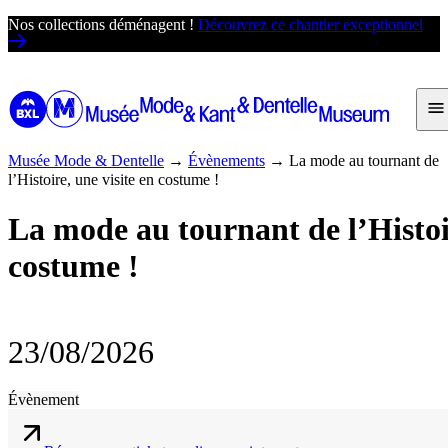
Passer
Nos collections déménagent !
Découvrez ce chantier exceptionnel
au
contenu
Musée Mode & Dentelle
→
Évènements
→
La mode au tournant de
l’Histoire, une visite en costume !
La mode au tournant de l’Histoir
costume !
23/08/2026
Évènement