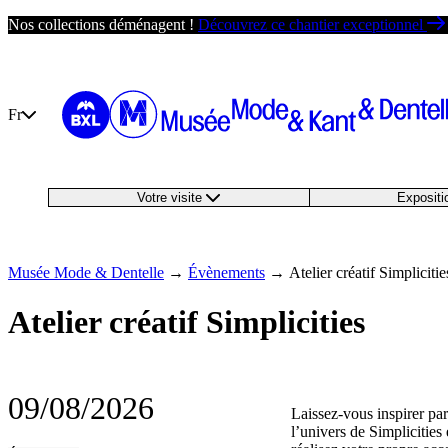
Passer
Nos collections déménagent !
Découvrez ce chantier exceptionnel
au
contenu
Fr
Votre visite
Exposit
Musée Mode & Dentelle
→
Évènements
→
Atelier créatif Simplicitie
Atelier créatif Simplicities
09/08/2026
Laissez-vous inspirer par
l’univers de Simplicities 