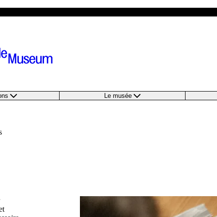
ions
Le musée
s
et