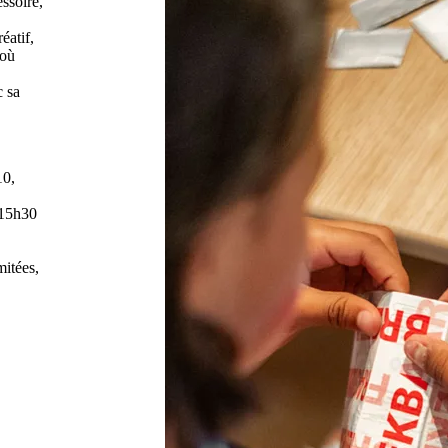
essoire,
éatif,
 où
c sa
10,
 15h30
mitées,