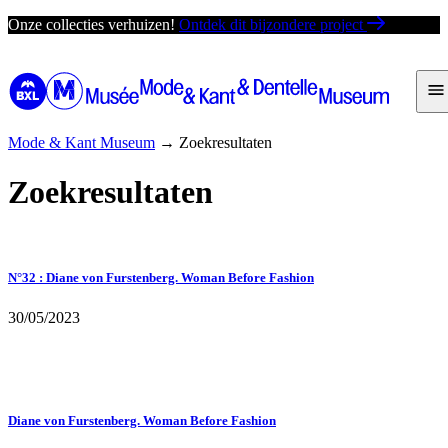
Ga
Onze collecties verhuizen!
Ontdek dit bijzondere project
direct
naar
de
inhoud
Mode & Kant Museum
→
Zoekresultaten
Zoekresultaten
Leçon de Mode
N°32 : Diane von Furstenberg. Woman Before Fashion
30/05/2023
Triplex
Diane von Furstenberg. Woman Before Fashion